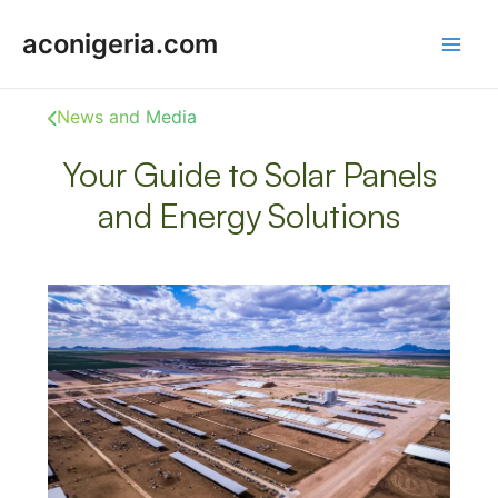
Skip
Main
aconigeria.com
to
content
Men
News and Media
Your Guide to Solar Panels
and Energy Solutions